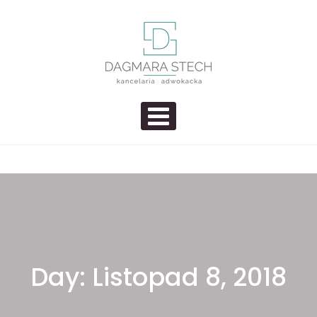
Skip to content
Adwokat Dagmara Stech – Usługi
Kolejna witryna WordPress
PRIMARY MENU
prawne Szcecin | Kancelaria
Adwokacka
Day:
Listopad 8, 2018