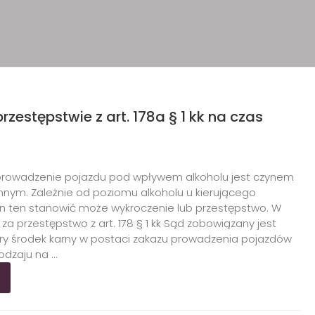
estępstwie z art. 178a § 1 kk na czas
 prowadzenie pojazdu pod wpływem alkoholu jest czynem
ym. Zależnie od poziomu alkoholu u kierującego
 ten stanowić może wykroczenie lub przestępstwo. W
 za przestępstwo z art. 178 § 1 kk Sąd zobowiązany jest
ry środek karny w postaci zakazu prowadzenia pojazdów
dzaju na ...