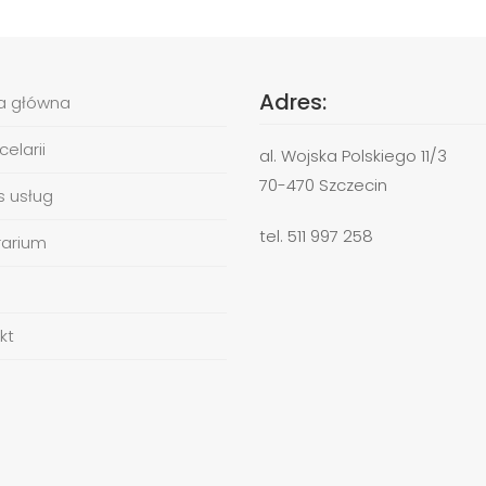
Adres:
a główna
elarii
al. Wojska Polskiego 11/3
70-470 Szczecin
s usług
tel. 511 997 258
arium
kt