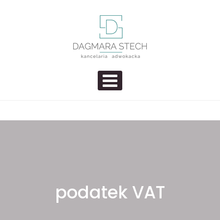
Skip to content
Adwokat Dagmara Stech – Usługi
Kolejna witryna WordPress
PRIMARY MENU
prawne Szcecin | Kancelaria
Adwokacka
podatek VAT