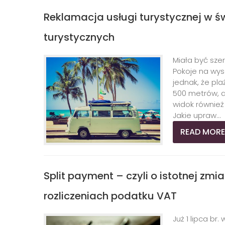
Reklamacja usługi turystycznej w ś
turystycznych
Miała być sze
Pokoje na wys
jednak, że pl
500 metrów, 
widok również 
Jakie upraw...
READ MORE
Split payment – czyli o istotnej zmi
rozliczeniach podatku VAT
Już 1 lipca b