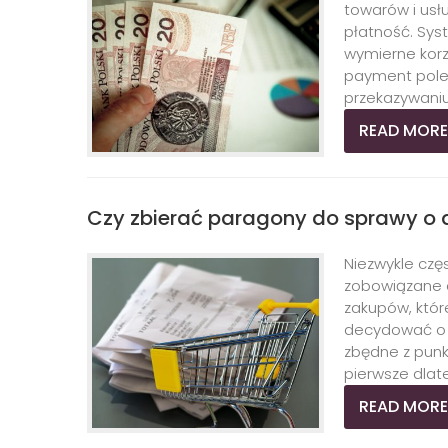
towarów i usł
płatność. Sy
wymierne korzy
payment poleg
przekazywaniu 
READ MORE
Czy zbierać paragony do sprawy o 
Niezwykle czę
zobowiązane d
zakupów, któr
decydować o k
zbędne z punk
pierwsze dlate
READ MORE