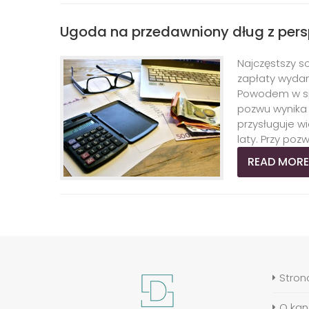
Ugoda na przedawniony dług z pers
Najczęstszy sc
zapłaty wyda
Powodem w spr
pozwu wynika 
przysługuje w
laty. Przy pozwi
READ MORE
Stron
O kanc