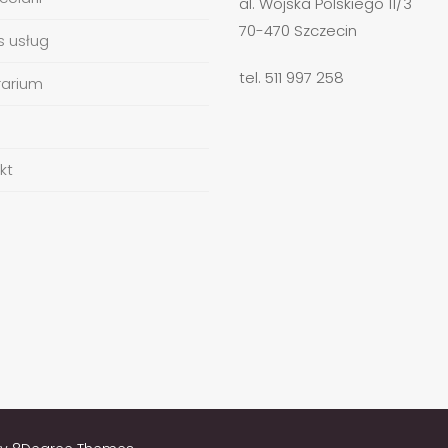
al. Wojska Polskiego 11/3
70-470 Szczecin
s usług
tel. 511 997 258
arium
kt