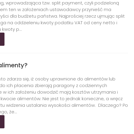
ug, wprowadzająca tzw. split payment, czyli podzieloną
stem ten w założeniach ustawodawcy przynieść ma
ści dla budżetu państwa. Najprościej rzecz ujmując split
a na oddzieleniu kwoty podatku VAT od ceny netto i
kwoty p...
alimenty?
sto zdarza się, iż osoby uprawnione do alimentów lub
o ich płacenia zbierają paragony z codziennych
e w ich założeniu dowodzić mają kosztów utrzymania i
wocie alimentów. Nie jest to jednak konieczne, a wręcz
tu widzenia ustalania wysokości alimentów. Dlaczego? Po
go, że...