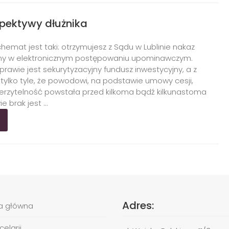
pektywy dłużnika
hemat jest taki: otrzymujesz z Sądu w Lublinie nakaz
ny w elektronicznym postępowaniu upominawczym.
awie jest sekurytyzacyjny fundusz inwestycyjny, a z
tylko tyle, że powodowi, na podstawie umowy cesji,
ierzytelność powstała przed kilkoma bądź kilkunastoma
e brak jest ...
Adres:
a główna
elarii