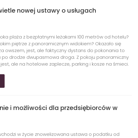
wietle nowej ustawy o usługach
roka plaża z bezpłatnymi leżakami 100 metrów od hotelu?
okim piętrze z panoramicznym widokiem? Okazało się
aża owszem, jest, ale faktyczny dystans do pokonania to
a po drodze dwupasmowa droga. Z pokoju panoramiczny
jest, ale na hotelowe zaplecze, parking i kosze na śmieci.
anie i możliwości dla przedsiębiorców w
r. wchodzi w życie znowelizowana ustawa o podatku od